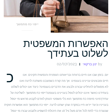
ייפוי כח מתמשך
האפשרות המשפטית
לשלוט בעתידך
by
ינון ברקאי
02/07/2023
כ
יום, בזמן שבו אנו חיים ברווחה ובריאותנו הגופנית והנפשית תקינים, אנו
חיים ומבצעים עניינינו בעצמינו. אך מה קורה כשמצבנו משתנה לרעה ואנו
לא מסוגלים להחליט עבורנו ולבצע את הדברים בעצמינו? כיצד אנו יכולים לשלוט
בעתידנו כאשר איננו יכולים לטפל בעניינינו בעצמנו?
ייפוי כח מתמשך: לשליטה על
עתידך
מינוי מיופה כח מתמשך הוא כלי משפטי הנותן לאדם לקבוע מראש מי יטפל
בענייניו וכיצד ייראו חייו במקרה שהן ישתנו לרעה. ייפוי כח מתמשך הוא אפשרות חוקית
שנוצרה כדי לתת לכל אדם מעל גיל 18 את היכולת להשפיע ולקבוע עבורו מי יטפל