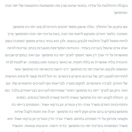
בקבלת ההחלטות על עתידו, בתנאי שהוא מבין את המשמעות והתוצאות של ייפוי הכח
המתמשך.
אם נתבונן על התהליך, נגלה שישנן מספר תנאים חיוניים לביצוע ייפוי כח מתמשך.
הממנה, כלומר האדם המבקש לייפות את הכח, בעת עריכת ייפוי הכח המתמשך צריך
להיות מסוגל לקבל החלטות ולבצען בעצמו, ולכן הוא בוחר באדם מוסמך (ממונה) בשם
אותו אדם שיטפל בענייניו בעתיד. ההנחיות המקדימות מועברות בכתב וצריכות להיות
מאושרות על ידי עורך דין אשר הוסמך לערוך ייפוי כח מתמשך. עם זאת, במקרים שבהם
ההנחיה בלתי אפשרית או בלתי חוקית, או כאשר ביצועה יפגע בממנה, יש לפנות לבית
המשפט ולבקש הוראות.
ייפוי כח מתמשך: דיני ירושה ורכוש
ייפוי כח מתמשך עשוי
להתייחס למגוון רחב של עניינים אישיים ורכושיים. זה יכול להיות קשור לרווחתו האישית
של האדם, לצרכיו היומיומיים, למקום מגוריו, לבריאותו ואף לעניינים הרפואיים שלו. עם
זאת, ניתן גם לערוך "ייפוי כח מתמשך רפואי" שמתייחס לעניינים הבריאותיים בלבד. כמו
כן, היכולת לקבוע ייפוי כח מתמשך עשויה להיות קשורה לטיפול בנכסים, כספים
והתחייבויות האדם.
משרד עורכי הדין ונוטריון ינון ברקאי ושות': המומחים ביייפוי כח
מתמשך
במקרים בהם אדם זקוק לייפוי כח מתמשך, יש לו את הזכות לקבל שירות
מקצועי ומהימן על ידי מומחים בתחום. משרד עורכי הדין ונוטריון ינון ברקאי ושות' הוא
משרד המתמחה בעריכת ייפוי כח מתמשך, בדיני ירושה, עיזבונות וצוואות. המשרד