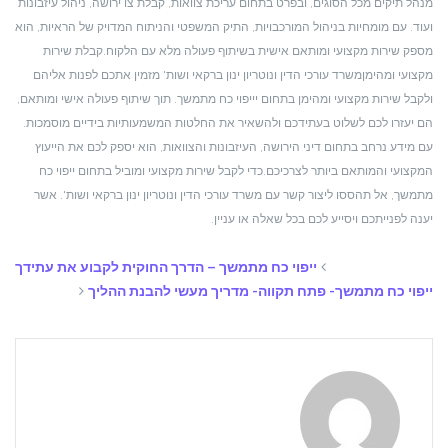
מנהל תיקים מכל הסוגים, ובפרט בתחום עריכת צוואות, קבלת צו ירושה, ניהול עיזבונות
ועוד. עם מומחיות בניהול המורכבויות, התיק המשפטי והניתוח המדויק של הראיות, הוא
מספק שירות מקצועי ומותאם אישית בשיתוף פעולה מלא עם הלקוח.
קבלת שירות
מקצועי ומהימן
משרד עורכי הדין ונוטריון ינון ברקאי ושות' מזמין אתכם לפנות אליהם
ולקבל שירות מקצועי ומהימן בתחום יייפוי כח מתמשך. תוך שיתוף פעולה אישי ומותאם,
הם יעזרו לכם לשלוט בעתידכם ולהשאיר את החלטות המשמעותיות בידיים מוסמכות.
עם מידע נרחב בתחום דיני הירושה, העיזבונות והצוואות, הוא יספק לכם את הייעוץ
המקצועי והמותאם ביותר לצרכיכם.
כדי לקבל שירות מקצועי ומוביל בתחום ייפוי כח
מתמשך, אל תהססו ליצור קשר עם משרד עורכי הדין ונוטריון ינון ברקאי ושות'. אשר
יענה לפנייתכם ויסייע לכם בכל שאלה או עניין.
ייפוי כח מתמשך – הדרך החוקית לקבוע את עתידך
ייפוי כח מתמשך- פתח תקווה- מדריך מעשי להבנת ההליך