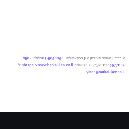
יי
עורך דין מגשר ונוטריון ינון ברקאי
טלפון:
03-5050890
סלולרי:
050-
9977607
פקס: 072-2447310
אתר:
https://www.barkai-law.co.il
מייל:
yinon@barkai-law.co.il