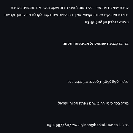
עריכת ייפוי כח מתמשך - כלי חשוב למצבי חירום ושקט נפשי. אנו מתמחים בעריכת
ייפוי כח ומספקים שירות מקצועי ואמין. ניתן ליצור איתנו קשר לקבלת מידע נוסף וקביעת
פגישה בטלפון
03-5050890
בני ברק
גבעת שמואל
תל אביב
פתח תקווה
טלפון:
03-5050890
פקס: 072-2447310
מגדל בסר סיטי, רחוב שחם 1,
פתח תקווה, ישראל
מייל:
yinon@barkai-law.co.il
ווצאפ:
050-9977607