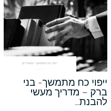
ייפוי כח מתמשך- משרדים
ייפוי כח מתמשך- בני
ברק – מדריך מעשי
להבנת…