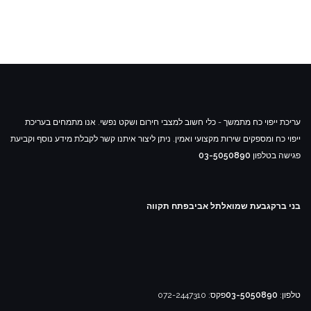
עריכת ייפוי כח מתמשך - כלי חשוב למצבי חירום ושקט נפשי. אנו מתמחים בעריכת
ייפוי כח ומספקים שירות מקצועי ואמין. ניתן ליצור איתנו קשר לקבלת מידע נוסף וקביעת
פגישה בטלפון
03-5050890
בני ברק
גבעת שמואל
תל אביב
פתח תקווה
טלפון:
03-5050890
פקס: 072-2447310