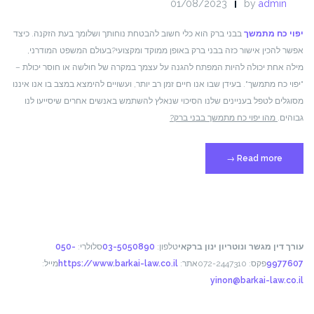
01/08/2023
by
admin
יפוי כח מתמשך
בבני ברק הוא כלי חשוב להבטחת נוחותך ושלומך בעת הזקנה. כיצד
אפשר להכין אישור כזה בבני ברק באופן ממוקד ומקצועי?
בעולם המשפט המודרני,
מילה אחת יכולה להיות המפתח להגנה על עצמך במקרה של חולשה או חוסר יכולת –
"יפוי כח מתמשך". בעידן שבו אנו חיים זמן רב יותר, ועשויים להימצא במצב בו אנו איננו
מסוגלים לטפל בעניינים שלנו הסיכוי שנאלץ להשתמש באנשים אחרים שיסייעו לנו
גבוהים.
מהו יפוי כח מתמשך בבני ברק?
Read more
→
"ייפוי
כח
מתמשך-
בני
ברק
–
עורך דין מגשר ונוטריון ינון ברקאי
טלפון:
03-5050890
סלולרי:
050-
מדריך
9977607
פקס: 072-2447310
אתר:
https://www.barkai-law.co.il
מייל:
מעשי
yinon@barkai-law.co.il
להבנת
ההליך"